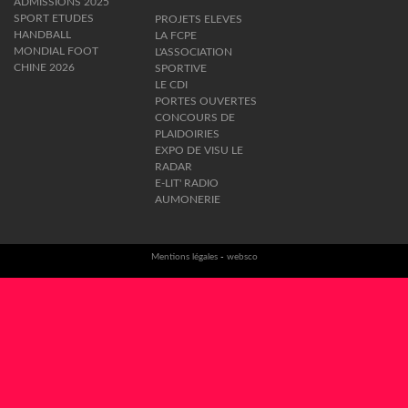
ADMISSIONS 2025
SPORT ETUDES
PROJETS ELEVES
HANDBALL
LA FCPE
MONDIAL FOOT
L'ASSOCIATION
CHINE 2026
SPORTIVE
LE CDI
PORTES OUVERTES
CONCOURS DE
PLAIDOIRIES
EXPO DE VISU LE
RADAR
E-LIT' RADIO
AUMONERIE
Mentions légales
-
websco