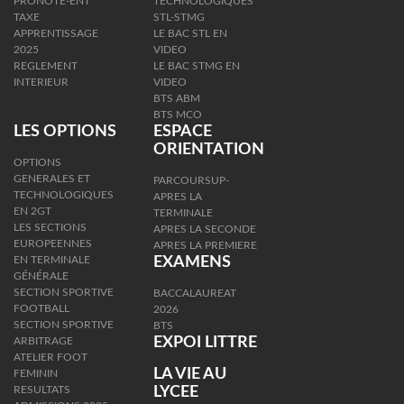
PRONOTE-ENT
TECHNOLOGIQUES
TAXE
STL-STMG
APPRENTISSAGE
LE BAC STL EN
2025
VIDEO
REGLEMENT
LE BAC STMG EN
INTERIEUR
VIDEO
BTS ABM
BTS MCO
LES OPTIONS
ESPACE
ORIENTATION
OPTIONS
GENERALES ET
PARCOURSUP-
TECHNOLOGIQUES
APRES LA
EN 2GT
TERMINALE
LES SECTIONS
APRES LA SECONDE
EUROPEENNES
APRES LA PREMIERE
EN TERMINALE
EXAMENS
GÉNÉRALE
SECTION SPORTIVE
BACCALAUREAT
FOOTBALL
2026
SECTION SPORTIVE
BTS
EXPOI LITTRE
ARBITRAGE
ATELIER FOOT
LA VIE AU
FEMININ
RESULTATS
LYCEE