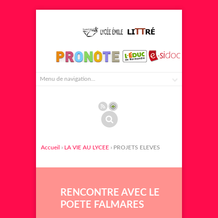
Accueil
›
LA VIE AU LYCEE
› PROJETS ELEVES
RENCONTRE AVEC LE
POETE FALMARES