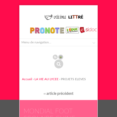
Accueil
›
LA VIE AU LYCEE
› PROJETS ELEVES
‹‹ article précédent
MONDIAL FOOT