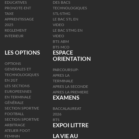
EDUCATIVES
DES BACS
PRONOTE-ENT
TECHNOLOGIQUES
TAXE
STL-STMG
APPRENTISSAGE
LE BAC STL EN
2025
VIDEO
REGLEMENT
LE BAC STMG EN
INTERIEUR
VIDEO
BTS ABM
BTS MCO
LES OPTIONS
ESPACE
ORIENTATION
OPTIONS
GENERALES ET
PARCOURSUP-
TECHNOLOGIQUES
APRES LA
EN 2GT
TERMINALE
LES SECTIONS
APRES LA SECONDE
EUROPEENNES
APRES LA PREMIERE
EN TERMINALE
EXAMENS
GÉNÉRALE
SECTION SPORTIVE
BACCALAUREAT
FOOTBALL
2026
SECTION SPORTIVE
BTS
EXPOI LITTRE
ARBITRAGE
ATELIER FOOT
LA VIE AU
FEMININ