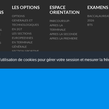
LES OPTIONS
ESPACE
EXAMENS
NS
ORIENTATION
OPTIONS
BACCALAUREA
GENERALES ET
2026
PARCOURSUP-
TECHNOLOGIQUES
BTS
APRES LA
EN 2GT
AL
TERMINALE
LES SECTIONS
E
APRES LA SECONDE
EUROPEENNES
APRES LA PREMIERE
EN TERMINALE
S
GÉNÉRALE
SECTION SPORTIVE
FOOTBALL
utilisation de cookies pour gérer votre session et mesurer la fré
SECTION SPORTIVE
ARBITRAGE
ATELIER FOOT
FEMININ
RESULTATS
ADMISSIONS 2025
SPORT ETUDES
HANDBALL
MONDIAL FOOT
CHINE 2026