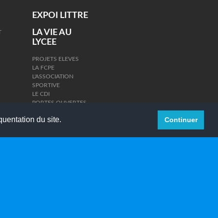
EXPOI LITTRE
LA VIE AU
T
LYCEE
PROJETS ELEVES
LA FCPE
L'ASSOCIATION
SPORTIVE
LE CDI
PORTES OUVERTES
CONCOURS DE
quentation du site.
Continuer
PLAIDOIRIES
EXPO DE VISU LE
RADAR
E-LIT' RADIO
AUMONERIE