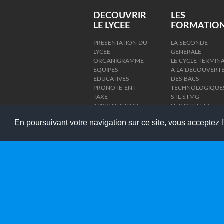
DECOUVRIR
LES
LE LYCEE
FORMATIO
PRESENTATION DU
LA SECONDE
LYCEE
GENERALE
ORGANIGRAMME
LE CYCLE TERMIN
EQUIPES
A LA DECOUVERT
EDUCATIVES
DES BACS
PRONOTE-ENT
TECHNOLOGIQUE
TAXE
STL-STMG
APPRENTISSAGE
LE BAC STL EN
2025
VIDEO
En poursuivant votre navigation sur ce site, vous acceptez l'
REGLEMENT
LE BAC STMG EN
INTERIEUR
VIDEO
BTS ABM
BTS MCO