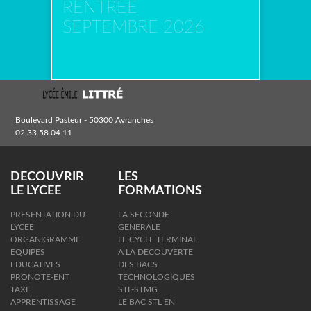
RENTREE
SEPTEMBRE 2026
Boulevard Pasteur - 50300 Avranches
02.33.58.04.11
DECOUVRIR
LES
LE LYCEE
FORMATIONS
PRESENTATION DU
LA SECONDE
LYCEE
GENERALE
ORGANIGRAMME
LE CYCLE TERMINAL
EQUIPES
A LA DECOUVERTE
EDUCATIVES
DES BACS
PRONOTE-ENT
TECHNOLOGIQUES
TAXE
STL-STMG
APPRENTISSAGE
LE BAC STL EN